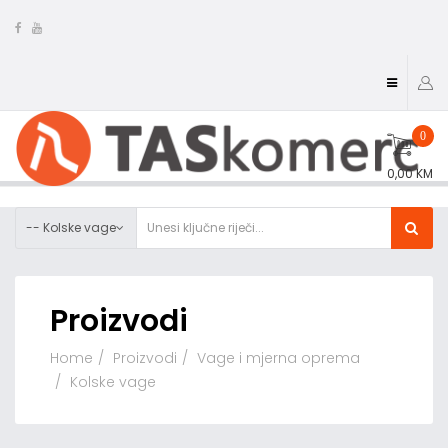
0
0,00 KM
-- Kolske vage
Proizvodi
Home
Proizvodi
Vage i mjerna oprema
Kolske vage