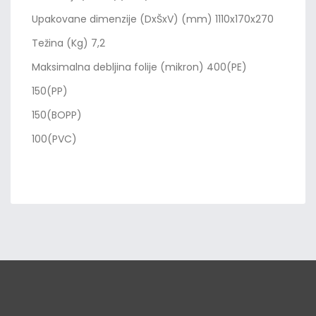
Upakovane dimenzije (DxŠxV) (mm) 1110x170x270
Težina (Kg) 7,2
Maksimalna debljina folije (mikron) 400(PE)
150(PP)
150(BOPP)
100(PVC)