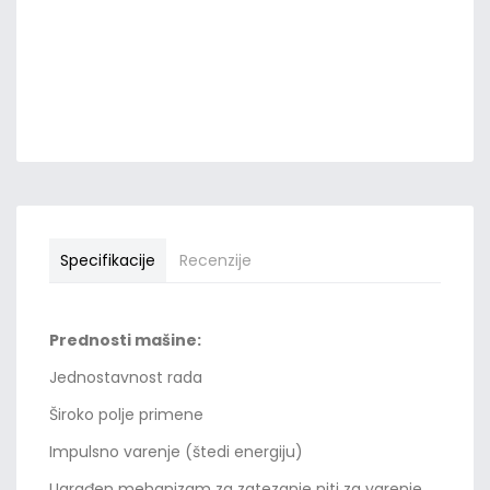
Specifikacije
Recenzije
Prednosti mašine:
Jednostavnost rada
Široko polje primene
Impulsno varenje (štedi energiju)
Ugrađen mehanizam za zatezanje niti za varenje