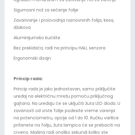
Sigurnosni nož za sečenje folije
Zavarivanje i proizvodnja raznovrsnih folija, kesa,
džakova
Aluminijumsko kućište
Bez prekidača, radi na principu HALL senzora
Ergonomski dizajn
Princip rada:
Princip rada je jako jednostavan, samo priključite
uređaj na električnu mrežu pomoću priključnog
gajtana. Na uređaju će se uključiti žuta LED dioda. U
zavisnosti od vrste folije podesite vreme varenja
na potenciometru, opcije od 1 do 10. Ručku varilice
pritisnete na foliju, žuta lampica će se prebaciti na
crveno. Mašina radi onoliko sekundi koliko ste