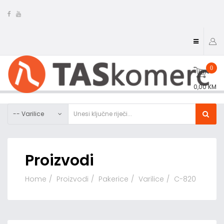
0
0,00 KM
-- Varilice
Proizvodi
Home
Proizvodi
Pakerice
Varilice
C-820