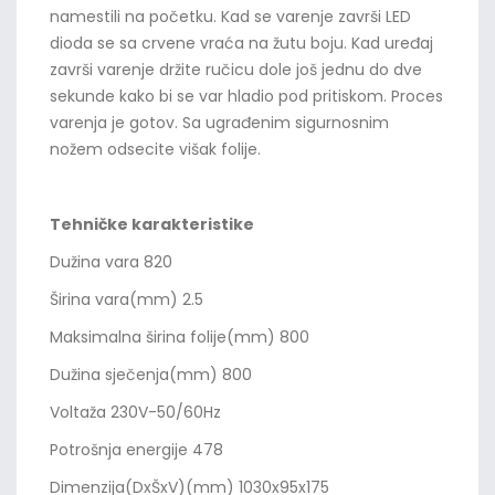
namestili na početku. Kad se varenje završi LED
dioda se sa crvene vraća na žutu boju. Kad uređaj
završi varenje držite ručicu dole još jednu do dve
sekunde kako bi se var hladio pod pritiskom. Proces
varenja je gotov. Sa ugrađenim sigurnosnim
nožem odsecite višak folije.
Tehničke karakteristike
Dužina vara 820
Širina vara(mm) 2.5
Maksimalna širina folije(mm) 800
Dužina sječenja(mm) 800
Voltaža 230V-50/60Hz
Potrošnja energije 478
Dimenzija(DxŠxV)(mm) 1030x95x175