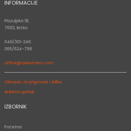
INFORMACIJE
Plazuljska 18,
76101, Brčko
049/301-246
065/624-796
office@taskomerc.com
Obrazac za prigovore i žalbe
Anketni upitnik
IZBORNIK
Početna