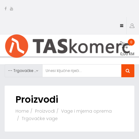
0
0,00 KM
-- Trgovačke vage
Proizvodi
Home
Proizvodi
Vage i mjerna oprema
Trgovačke vage