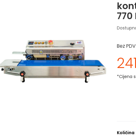
kont
770 
Dostupn
Bez PDV
24
*Cijena 
Količina