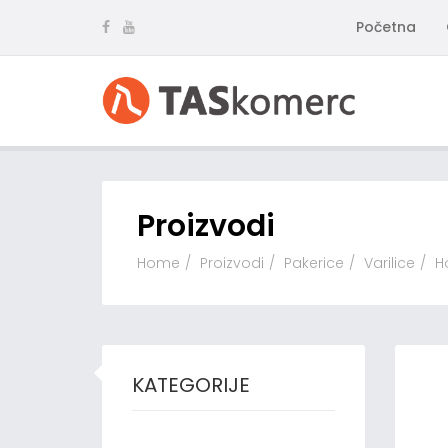
Početna
Proizvodi
Home
Proizvodi
Pakerice
Varilice
H
KATEGORIJE