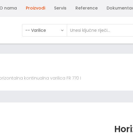
O nama
Proizvodi
Servis
Reference
Dokumentac
-- Varilice
orizontalna kontinualna varilica FR 770 I
Hor