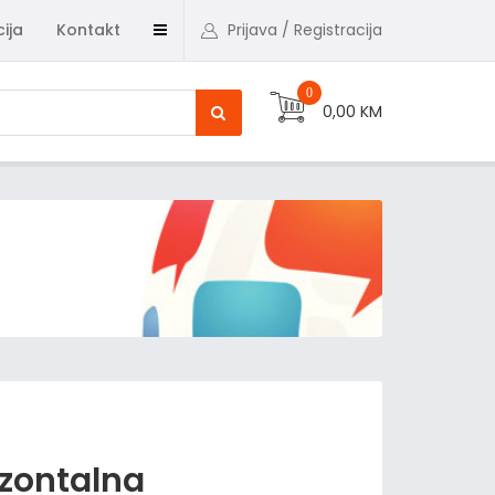
ija
Kontakt
Prijava / Registracija
0
0,00 KM
izontalna