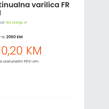
inualna varilica FR
I
ost:
Na stanju
-a:
2060 KM
10,20 KM
sa uračunatim PDV-om.