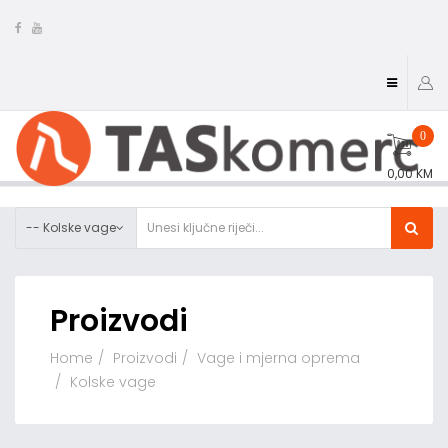
0
0,00 KM
-- Kolske vage
Proizvodi
Home
Proizvodi
Vage i mjerna oprema
Kolske vage