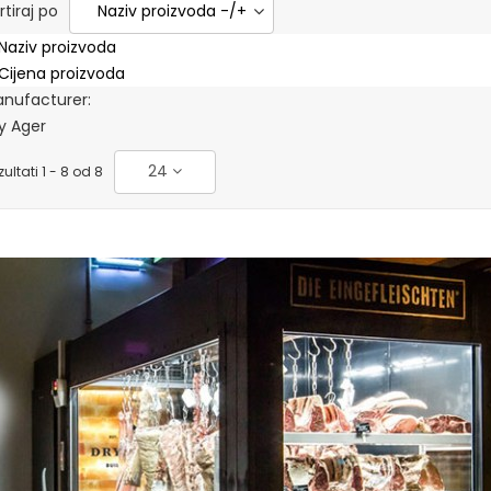
rtiraj po
Naziv proizvoda -/+
Naziv proizvoda
Cijena proizvoda
nufacturer:
y Ager
24
ultati 1 - 8 od 8